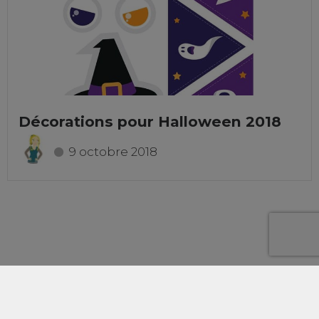
Décorations pour Halloween 2018
9 octobre 2018
2020 © Aurore Daviot, Graphiste, illustratrice, intégratrice
et webmaster en Vendée (85).