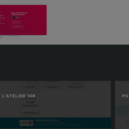
ions en web et applications
L’ATELIER 108
PS