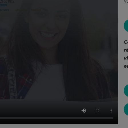
W
C
r
v
e