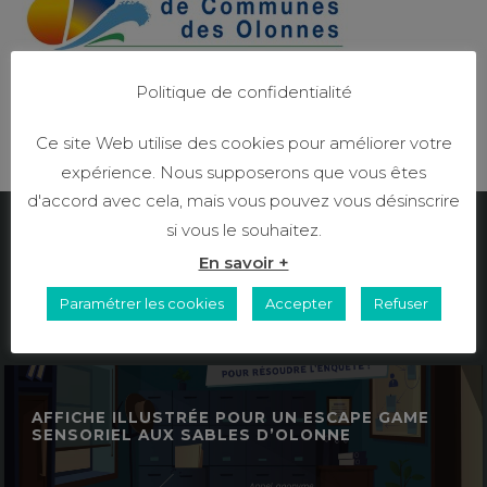
Politique de confidentialité
Ce site Web utilise des cookies pour améliorer votre
RETOUR AUX RÉALISATIONS
expérience. Nous supposerons que vous êtes
d'accord avec cela, mais vous pouvez vous désinscrire
si vous le souhaitez.
Découvrez mes autres réalisations
En savoir +
print
Paramétrer les cookies
Accepter
Refuser
AFFICHE ILLUSTRÉE POUR UN ESCAPE GAME
SENSORIEL AUX SABLES D’OLONNE