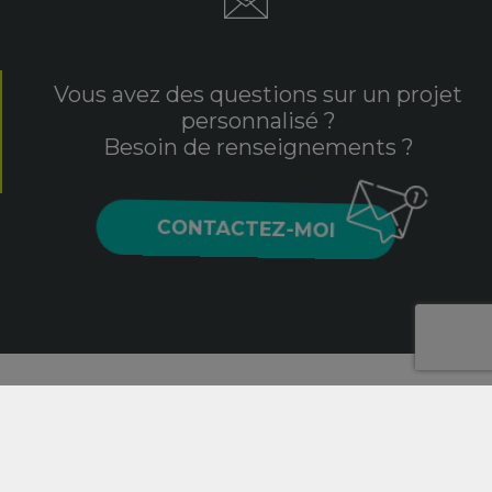
Vous avez des questions sur un projet
personnalisé ?
Besoin de renseignements ?
CONTACTEZ-MOI
2020 © Aurore Daviot, Graphiste, illustratrice, intégratrice
et webmaster en Vendée (85).
Mentions légales
-
Politique de confidentialité
-
Contact