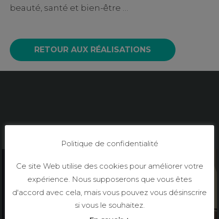
beauté, santé et bien-être …
RETOUR AUX RÉALISATIONS
Découvrez mes autres réalisations
print
Politique de confidentialité
Ce site Web utilise des cookies pour améliorer votre
AFFICHE ILLUSTRÉE POUR UN ESCAPE GAME
expérience. Nous supposerons que vous êtes
SENSORIEL AUX SABLES D’OLONNE
d'accord avec cela, mais vous pouvez vous désinscrire
si vous le souhaitez.