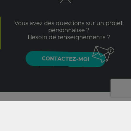
Vous avez des questions sur un projet
personnalisé ?
Besoin de renseignements ?
CONTACTEZ-MOI
2020 © Aurore Daviot, Graphiste, illustratrice, intégratrice
et webmaster en Vendée (85).
Mentions légales
-
Politique de confidentialité
-
Contact