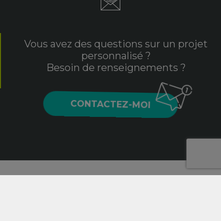
Vous avez des questions sur un projet
personnalisé ?
Besoin de renseignements ?
CONTACTEZ-MOI
2020 © Aurore Daviot, Graphiste, illustratrice, intégratrice
et webmaster en Vendée (85).
Mentions légales
-
Politique de confidentialité
-
Contact