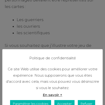
les cartes :
Les guerriers
les ouvriers
les scientifiques
Si vous souhaitez que j’illustre votre jeu de
société, je vous invite à
me contacter
pour en
Politique de confidentialité
discuter !
Ce site Web utilise des cookies pour améliorer votre
expérience. Nous supposerons que vous êtes
d'accord avec cela, mais vous pouvez vous désinscrire
si vous le souhaitez.
RETOUR AUX RÉALISATIONS
En savoir +
Paramétrer les cookies
Accepter
Refuser